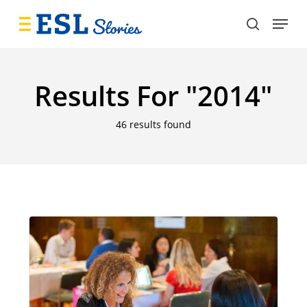
Skip
Menu
to
search
main
content
Results For
"2014"
46 results found