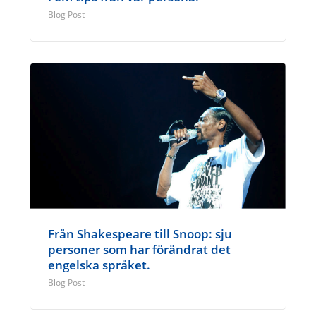
Blog Post
Från Shakespeare till Snoop: sju
personer som har förändrat det
engelska språket.
Blog Post