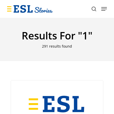
Skip
Menu
to
search
main
content
Results For
"1"
291 results found