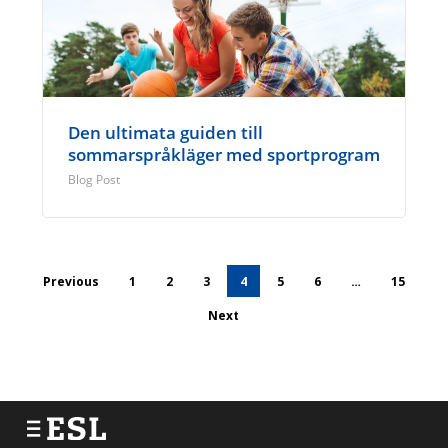
Den ultimata guiden till
sommarspråkläger med sportprogram
Blog Post
Previous
1
2
3
4
5
6
…
15
Next