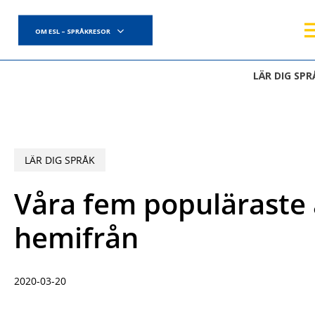
Skip
to
OM ESL – SPRÅKRESOR
main
content
LÄR DIG SPR
LÄR DIG SPRÅK
Våra fem populäraste a
hemifrån
2020-03-20