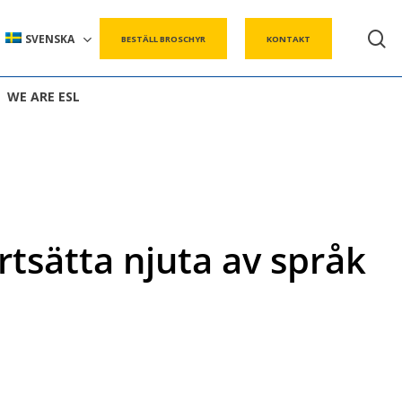
s
SVENSKA
BESTÄLL BROSCHYR
KONTAKT
WE ARE ESL
rtsätta njuta av språk