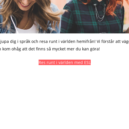
djupa dig i språk och resa runt i världen hemifrån! Vi förstår att v
 kom ohåg att det finns så mycket mer du kan göra!
Res runt i världen med ESL