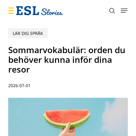
Skip
Menu
to
search
main
content
LÄR DIG SPRÅK
Sommarvokabulär: orden du
behöver kunna inför dina
resor
2026-07-01