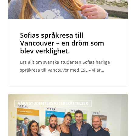
verklighet.
Sofias språkresa till
Vancouver – en dröm som
blev verklighet.
Läs allt om svenska studenten Sofias härliga
språkresa till Vancouver med ESL – vi är…
Cristina
VÅRA STUDENTERS RESEBERÄTTELSER
Chiabotto
och
Fabio
Fulco