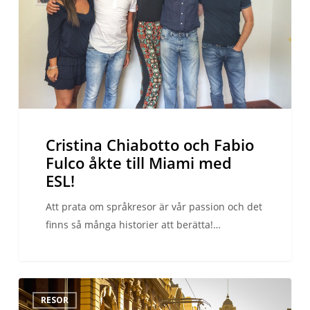
åkte
till
Miami
med
ESL!
Cristina Chiabotto och Fabio
Fulco åkte till Miami med
ESL!
Att prata om språkresor är vår passion och det
finns så många historier att berätta!…
10
RESOR
saker