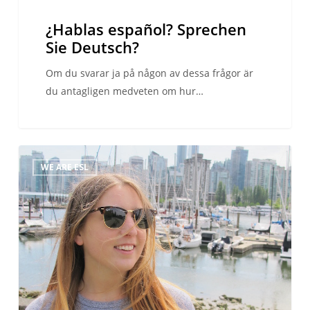
¿Hablas español? Sprechen
Sie Deutsch?
Om du svarar ja på någon av dessa frågor är
du antagligen medveten om hur…
Sofias
WE ARE ESL
språkresa
till
Vancouver
–
en
dröm
som
blev