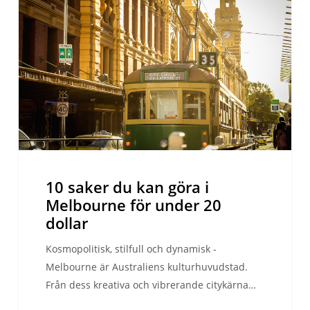
du
kan
göra
i
Melbourne
för
under
20
dollar
10 saker du kan göra i
Melbourne för under 20
dollar
Kosmopolitisk, stilfull och dynamisk -
Melbourne är Australiens kulturhuvudstad.
Från dess kreativa och vibrerande citykärna…