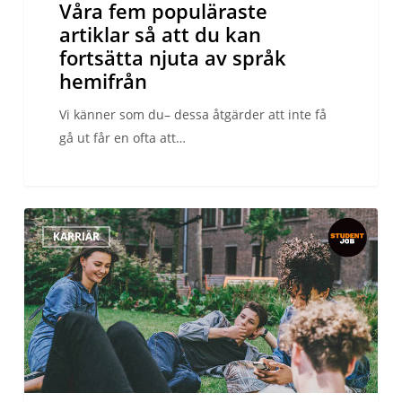
Våra fem populäraste
hemifrån
artiklar så att du kan
fortsätta njuta av språk
hemifrån
Vi känner som du– dessa åtgärder att inte få
gå ut får en ofta att…
¿Hablas
KARRIÄR
español?
Sprechen
Sie
Deutsch?