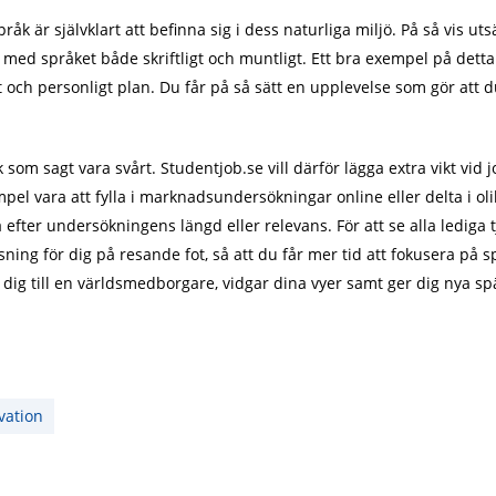
pråk är självklart att befinna sig i dess naturliga miljö. På så vis ut
 med språket både skriftligt och muntligt. Ett bra exempel på dett
ligt och personligt plan. Du får på så sätt en upplevelse som gör at
om sagt vara svårt. Studentjob.se vill därför lägga extra vikt vid
empel vara att fylla i marknadsundersökningar online eller delta i o
efter undersökningens längd eller relevans. För att se alla lediga 
sning för dig på resande fot, så att du får mer tid att fokusera på
ör dig till en världsmedborgare, vidgar dina vyer samt ger dig nya 
vation