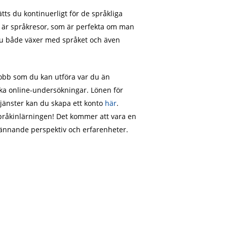
sätts du kontinuerligt för de språkliga
a är språkresor, som är perfekta om man
t du både växer med språket och även
 jobb som du kan utföra var du än
lika online-undersökningar. Lönen för
tjänster kan du skapa ett konto
här
.
 språkinlärningen! Det kommer att vara en
spännande perspektiv och erfarenheter.