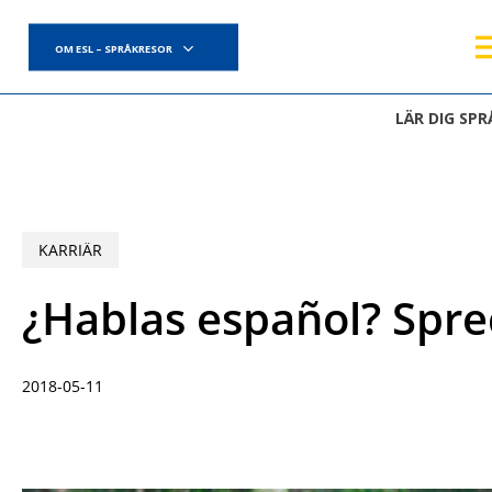
Skip
to
OM ESL – SPRÅKRESOR
main
content
LÄR DIG SPR
KARRIÄR
¿Hablas español? Spre
2018-05-11