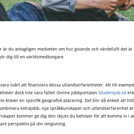
är du antagligen medveten om hur givande och värdefullt det är att 
gör dig till en världsmedborgare.
ra svårt att finansiera dessa utlandserfarenheter. Att till exempe
behöver dock inte vara fallet! Online jobbportalen
Studentjob.se
erb
e kräver en specifik geografisk placering. Det blir då enkelt att h
a kombinera extrajobb, nya språkkunskaper och utlandserfarenhet
nskaper kommer ge dig den skjuts du behöver för att komma in i a
kare perspektiv på din omgivning.