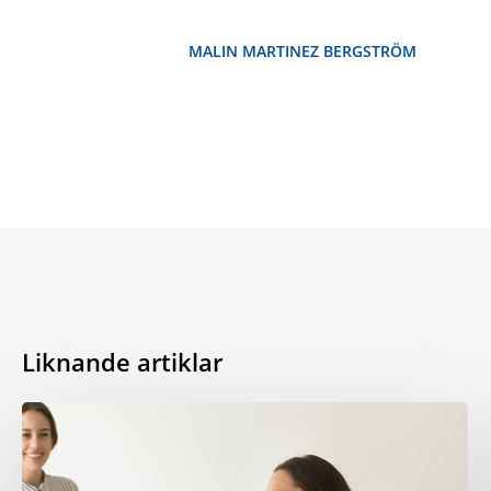
MALIN MARTINEZ BERGSTRÖM
Liknande artiklar
Hur
att
studera