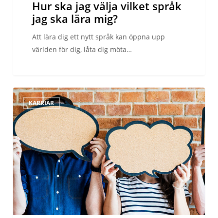
Hur ska jag välja vilket språk
jag ska lära mig?
Att lära dig ett nytt språk kan öppna upp
världen för dig, låta dig möta…
Frågor
KARRIÄR
varje
student
har
inför
sin
första
språkresa
utomlands.