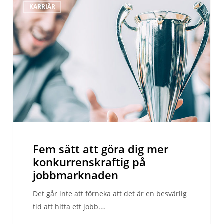
KARRIÄR
sätt
att
göra
dig
mer
konkurrenskraftig
på
jobbmarknaden
Fem sätt att göra dig mer
konkurrenskraftig på
jobbmarknaden
Det går inte att förneka att det är en besvärlig
tid att hitta ett jobb.…