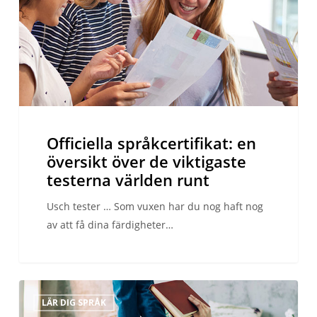
över
de
viktigaste
testerna
världen
runt
Officiella språkcertifikat: en
översikt över de viktigaste
testerna världen runt
Usch tester … Som vuxen har du nog haft nog
av att få dina färdigheter…
Vad
LÄR DIG SPRÅK
rese-