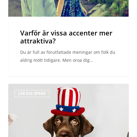
Varför är vissa accenter mer
attraktiva?
Du är full av förutfattade meningar om folk du
aldrig mött tidigare. Men oroa dig…
Åtta
LÄR DIG SPRÅK
ord
som
ser
ut
som
engelska