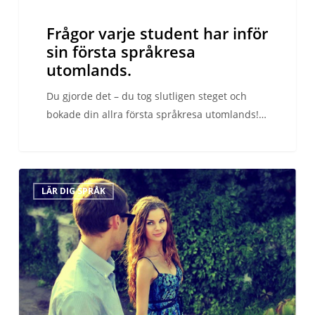
Frågor varje student har inför
sin första språkresa
utomlands.
Du gjorde det – du tog slutligen steget och
bokade din allra första språkresa utomlands!…
Varför
LÄR DIG SPRÅK
är
vissa
accenter
mer
attraktiva?