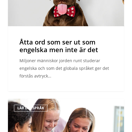
men
inte
är
det
Åtta ord som ser ut som
engelska men inte är det
Miljoner människor jorden runt studerar
engelska och som det globala språket ger det
förstås avtryck…
Officiella
LÄR DIG SPRÅK
språkcertifikat:
en
översikt