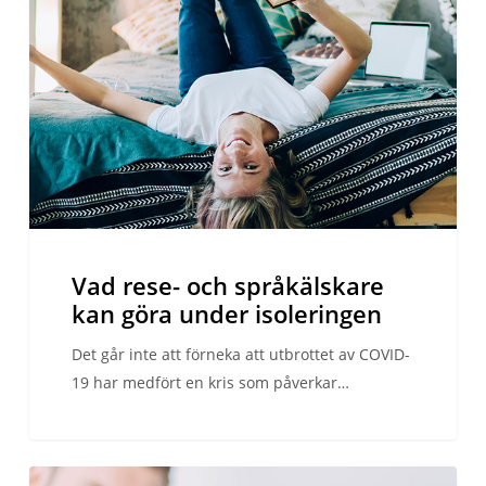
och
språkälskare
kan
göra
under
isoleringen
Vad rese- och språkälskare
kan göra under isoleringen
Det går inte att förneka att utbrottet av COVID-
19 har medfört en kris som påverkar…
Fem