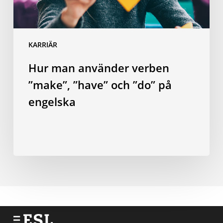
på
engelska
KARRIÄR
Hur man använder verben
”make”, ”have” och ”do” på
engelska