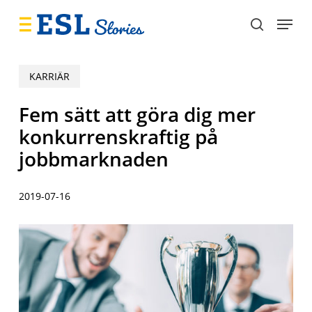
Skip
Menu
to
search
main
content
KARRIÄR
Fem sätt att göra dig mer
konkurrenskraftig på
jobbmarknaden
2019-07-16