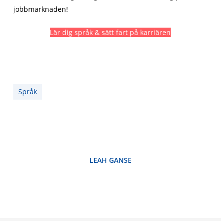
jobbmarknaden!
Lär dig språk & sätt fart på karriären
Språk
LEAH GANSE