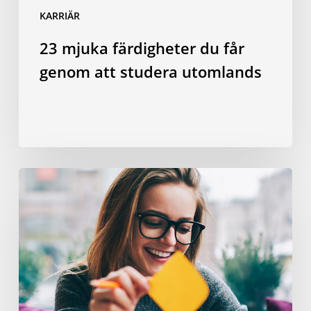
KARRIÄR
23 mjuka färdigheter du får
genom att studera utomlands
Hur
man
använder
verben
”make”,
”have”
och
”do”