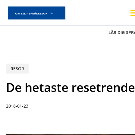
Skip
to
OM ESL – SPRÅKRESOR
main
content
LÄR DIG SPR
RESOR
De hetaste resetrend
2018-01-23