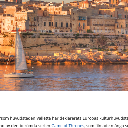
ftersom huvudstaden Valletta har deklarerats Europas kulturhuvudsta
und av den berömda serien
Game of Thrones
, som filmade många sc