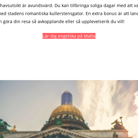
havsutsikt är avundsvärd. Du kan tillbringa soliga dagar med at
ed stadens romantiska kullerstensgator. En extra bonus är att landet
 göra din resa så avkopplande eller så upplevelserik du vill!
Lär dig engelska på Malta