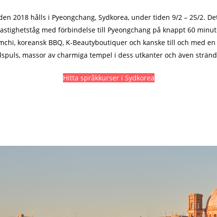
den 2018 hålls i Pyeongchang, Sydkorea, under tiden 9/2 – 25/2. D
höghastighetståg med förbindelse till Pyeongchang på knappt 60 minut
mchi, koreansk BBQ, K-Beautyboutiquer och kanske till och med en K
spuls, massor av charmiga tempel i dess utkanter och även stränd
Hitta språkkurser i Sydkorea