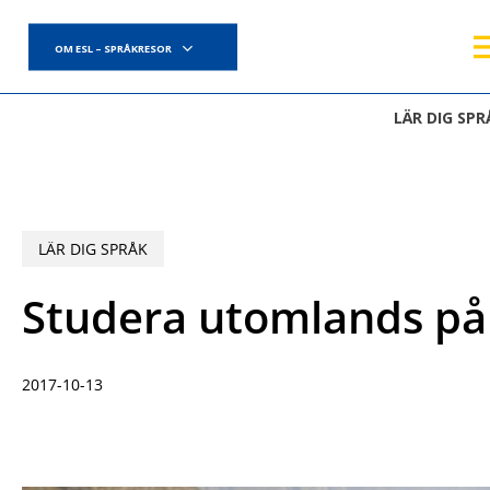
Skip
to
OM ESL – SPRÅKRESOR
main
content
LÄR DIG SPR
LÄR DIG SPRÅK
Studera utomlands på
2017-10-13