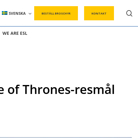
s
SVENSKA
BESTÄLL BROSCHYR
KONTAKT
WE ARE ESL
e of Thrones-resmål