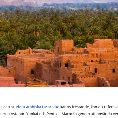
 av att
studera arabiska i Marocko
känns frestande, kan du utforska 
äderna Astapor, Yunkai och Pentos i Marocko genom att använda ver