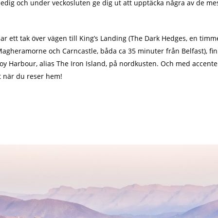
ledig och under veckosluten ge dig ut att upptäcka några av de mes
r ett tak över vägen till King’s Landing (The Dark Hedges, en timme f
agheramorne och Carncastle, båda ca 35 minuter från Belfast), fin
ntoy Harbour, alias The Iron Island, på nordkusten. Och med accente
t när du reser hem!