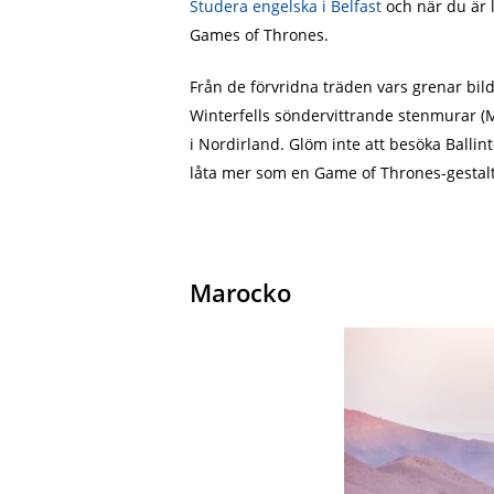
Studera engelska i Belfast
och när du är 
Games of Thrones.
Från de förvridna träden vars grenar bilda
Winterfells söndervittrande stenmurar (M
i Nordirland. Glöm inte att besöka Balli
låta mer som en Game of Thrones-gestal
Marocko