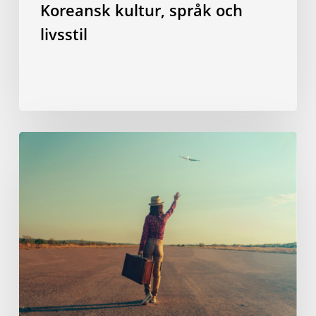
Koreansk kultur, språk och
livsstil
”Välkommen
ombord
på
vårt
flyg”
–
eller
hur
jag
lyckades