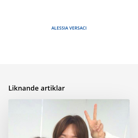
ALESSIA VERSACI
Liknande artiklar
Koreansk
kultur,
språk
och
livsstil