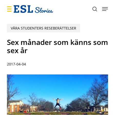
Skip
Menu
to
search
main
content
VÅRA STUDENTERS RESEBERÄTTELSER
Sex månader som känns som
sex år
2017-04-04