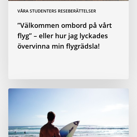
övervinna
VÅRA STUDENTERS RESEBERÄTTELSER
min
flygrädsla!
”Välkommen ombord på vårt
flyg” – eller hur jag lyckades
övervinna min flygrädsla!
Engelska
på
en
surfingbräda