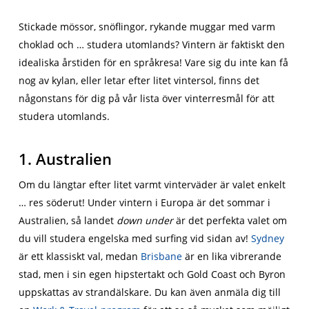
Stickade mössor, snöflingor, rykande muggar med varm
choklad och … studera utomlands? Vintern är faktiskt den
idealiska årstiden för en språkresa! Vare sig du inte kan få
nog av kylan, eller letar efter litet vintersol, finns det
någonstans för dig på vår lista över vinterresmål för att
studera utomlands.
1. Australien
Om du längtar efter litet varmt vinterväder är valet enkelt
… res söderut! Under vintern i Europa är det sommar i
Australien, så landet
down under
är det perfekta valet om
du vill studera engelska med surfing vid sidan av!
Sydney
är ett klassiskt val, medan
Brisbane
är en lika vibrerande
stad, men i sin egen hipstertakt och Gold Coast och Byron
uppskattas av strandälskare. Du kan även anmäla dig till