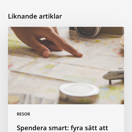
Liknande artiklar
Spendera
smart:
fyra
sätt
att
spara
pengar
på
en
språkresa
RESOR
Spendera smart: fyra sätt att