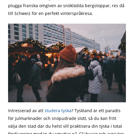
plugga franska omgiven av snöklädda bergstoppar, res då
till Schweiz för en perfekt vinterspråkresa.
Intresserad av att
studera tyska
? Tyskland är ett paradis
för julmarknader och snöpudrade slott, så du kan fritt
välja den stad där du helst vill praktisera din tyska i total
fördjupning medan du smuttar på
Glühwein
och avnjuter