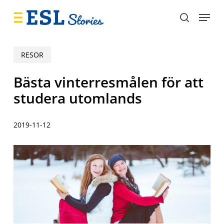
Skip
Menu
to
search
main
content
RESOR
Bästa vinterresmålen för att
studera utomlands
2019-11-12