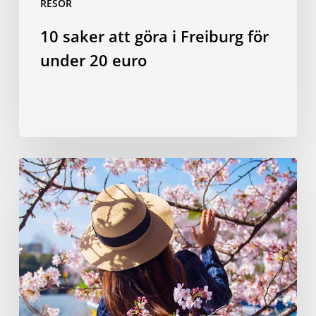
RESOR
10 saker att göra i Freiburg för
under 20 euro
Hanami
med
stil:
Planera
den
perfekta
körsbärsblomningspicknicken