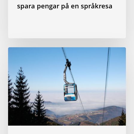
spara pengar på en språkresa
10
saker
att
göra
i
Freiburg
för
under
20
euro