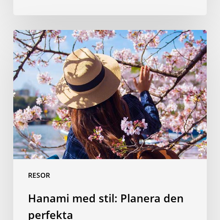
Hanami
med
stil:
Planera
den
perfekta
körsbärsblomningspicknicken
RESOR
Hanami med stil: Planera den
perfekta