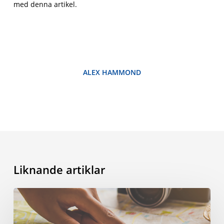
med denna artikel.
ALEX HAMMOND
Liknande artiklar
Spendera
smart:
fyra