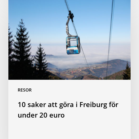
10
saker
att
göra
i
Freiburg
för
under
20
euro
RESOR
10 saker att göra i Freiburg för
under 20 euro