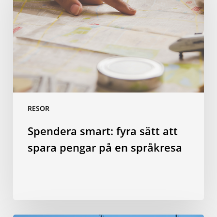
sätt
att
spara
pengar
på
en
språkresa
RESOR
Spendera smart: fyra sätt att
spara pengar på en språkresa