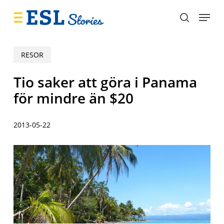
Skip
Menu
to
search
main
content
RESOR
Tio saker att göra i Panama
för mindre än $20
2013-05-22