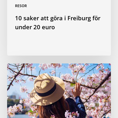
RESOR
10 saker att göra i Freiburg för
under 20 euro
Hanami
med
stil:
Planera
den
perfekta
körsbärsblomningspicknicken