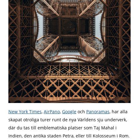
New York Times
,
AirPano
,
Google
och
Panoramas
, har alla
skapat otroliga turer runt de nya Världens sju underverk,
där du tas till emblematiska platser som Taj Mahal i
Indien, den antika staden Petra, eller till Kolosseum i Rom.