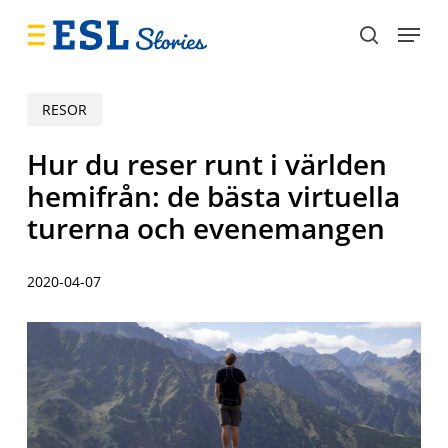
Skip
Menu
to
search
main
content
RESOR
Hur du reser runt i världen
hemifrån: de bästa virtuella
turerna och evenemangen
2020-04-07