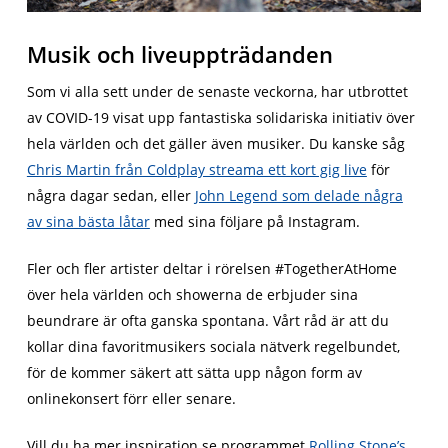
Musik och liveuppträdanden
Som vi alla sett under de senaste veckorna, har utbrottet
av COVID-19 visat upp fantastiska solidariska initiativ över
hela världen och det gäller även musiker. Du kanske såg
Chris Martin från Coldplay streama ett kort gig live
för
några dagar sedan, eller
John Legend som delade några
av sina bästa låtar
med sina följare på Instagram.
Fler och fler artister deltar i rörelsen #TogetherAtHome
över hela världen och showerna de erbjuder sina
beundrare är ofta ganska spontana. Vårt råd är att du
kollar dina favoritmusikers sociala nätverk regelbundet,
för de kommer säkert att sätta upp någon form av
onlinekonsert förr eller senare.
Vill du ha mer inspiration se programmet
Rolling Stone’s