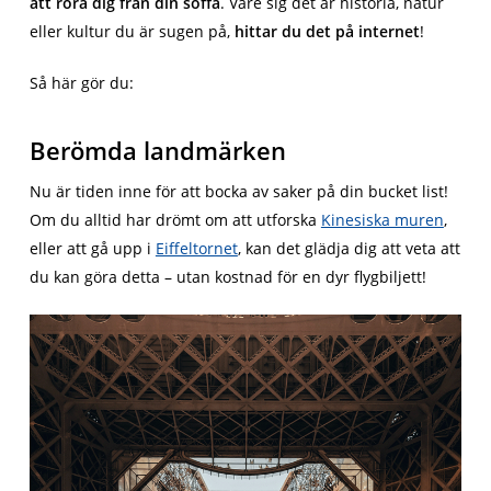
att röra dig från din soffa
. Vare sig det är historia, natur
eller kultur du är sugen på,
hittar du det på internet
!
Så här gör du:
Berömda landmärken
Nu är tiden inne för att bocka av saker på din bucket list!
Om du alltid har drömt om att utforska
Kinesiska muren
,
eller att gå upp i
Eiffeltornet
, kan det glädja dig att veta att
du kan göra detta – utan kostnad för en dyr flygbiljett!