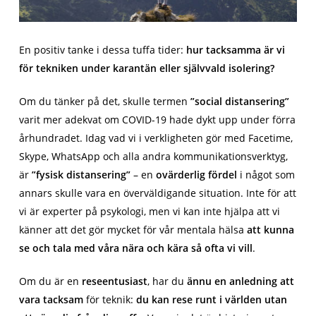
En positiv tanke i dessa tuffa tider:
hur tacksamma är vi
för tekniken under karantän eller självvald isolering?
Om du tänker på det, skulle termen
”social distansering”
varit mer adekvat om COVID-19 hade dykt upp under förra
århundradet. Idag vad vi i verkligheten gör med Facetime,
Skype, WhatsApp och alla andra kommunikationsverktyg,
är
”fysisk distansering”
– en
ovärderlig fördel
i något som
annars skulle vara en överväldigande situation. Inte för att
vi är experter på psykologi, men vi kan inte hjälpa att vi
känner att det gör mycket för vår mentala hälsa
att kunna
se och tala med våra nära och kära så ofta vi vill
.
Om du är en
reseentusiast
, har du
ännu en anledning att
vara tacksam
för teknik:
du kan rese runt i världen utan