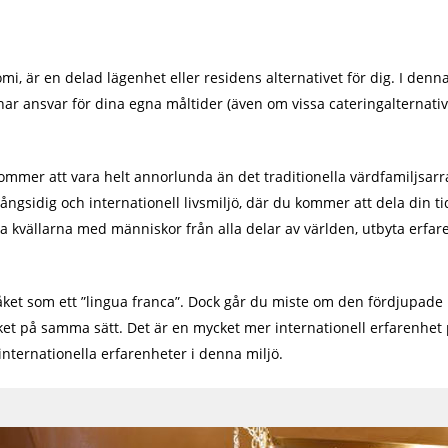
mi, är en delad lägenhet eller residens alternativet för dig. I de
ar ansvar för dina egna måltider (även om vissa cateringalternativ f
ommer att vara helt annorlunda än det traditionella värdfamiljsa
ngsidig och internationell livsmiljö, där du kommer att dela din t
 kvällarna med människor från alla delar av världen, utbyta erfar
et som ett ”lingua franca”. Dock går du miste om den fördjupade 
ket på samma sätt. Det är en mycket mer internationell erfarenhet 
internationella erfarenheter i denna miljö.