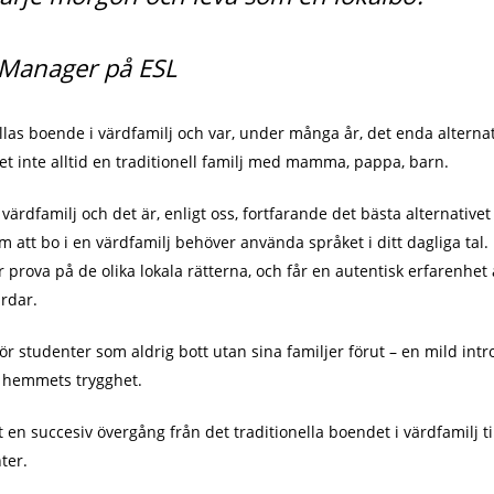
 Manager på ESL
las boende i värdfamilj och var, under många år, det enda alternati
det inte alltid en traditionell familj med mamma, pappa, barn.
värdfamilj och det är, enligt oss, fortfarande det bästa alternativet
tt bo i en värdfamilj behöver använda språket i ditt dagliga tal. D
 prova på de olika lokala rätterna, och får en autentisk erfarenhet a
ärdar.
för studenter som aldrig bott utan sina familjer förut – en mild intr
 hemmets trygghet.
 en succesiv övergång från det traditionella boendet i värdfamilj 
ter.