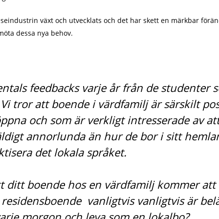
eindustrin växt och utvecklats och det har skett en märkbar förän
t möta dessa nya behov.
sentals feedbacks varje år från de studenter s
i tror att boende i värdfamilj är särskilt po
ppna och som är verkligt intresserade av att
äldigt annorlunda än hur de bor i sitt hemla
tisera det lokala språket.
tt ditt boende hos en värdfamilj kommer att 
tt residensboende vanligtvis vanligtvis är be
 varje morgon och leva som en lokalbo?