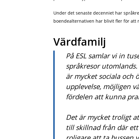
Under det senaste decenniet har språkres
boendealternativen har blivit fler för at
Värdfamilj
På ESL samlar vi in ​​tu
språkresor utomlands. V
är mycket sociala och ö
upplevelse, möjligen v
fördelen att kunna prak
Det är mycket troligt a
till skillnad från där e
roligare att ta bussen