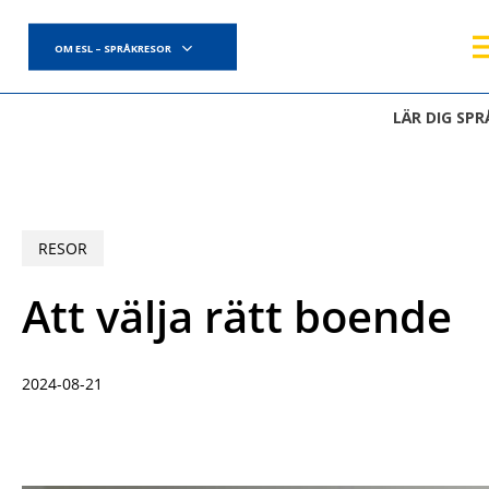
Skip
to
OM ESL – SPRÅKRESOR
main
content
LÄR DIG SPR
RESOR
Att välja rätt boende
2024-08-21