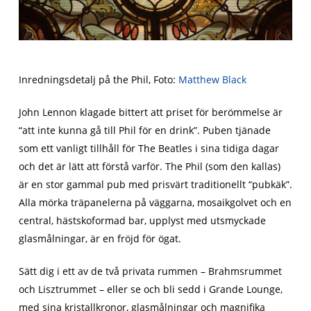
Inredningsdetalj på the Phil, Foto:
Matthew Black
John Lennon klagade bittert att priset för berömmelse är
“att inte kunna gå till Phil för en drink”. Puben tjänade
som ett vanligt tillhåll för The Beatles i sina tidiga dagar
och det är lätt att förstå varför. The Phil (som den kallas)
är en stor gammal pub med prisvärt traditionellt “pubkäk”.
Alla mörka träpanelerna på väggarna, mosaikgolvet och en
central, hästskoformad bar, upplyst med utsmyckade
glasmålningar, är en fröjd för ögat.
Sätt dig i ett av de två privata rummen – Brahmsrummet
och Lisztrummet – eller se och bli sedd i Grande Lounge,
med sina kristallkronor, glasmålningar och magnifika