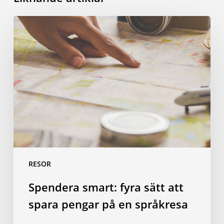
Spendera
smart:
fyra
sätt
att
spara
pengar
på
en
språkresa
RESOR
Spendera smart: fyra sätt att
spara pengar på en språkresa