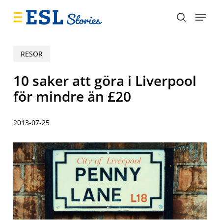
Skip
Menu
to
search
main
content
RESOR
10 saker att göra i Liverpool
för mindre än £20
2013-07-25