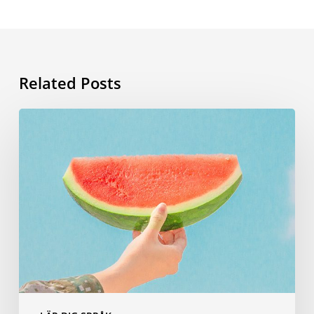
Related Posts
Sommarvokabulär:
orden
du
behöver
kunna
inför
dina
resor