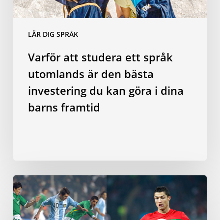
investering
du
LÄR DIG SPRÅK
kan
göra
Varför att studera ett språk
i
utomlands är den bästa
dina
barns
investering du kan göra i dina
framtid
barns framtid
Blir
man
en
bättre