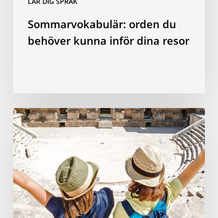
LÄR DIG SPRÅK
Sommarvokabulär: orden du
behöver kunna inför dina resor
Varför
att
studera
ett
språk
utomlands
är
den
bästa