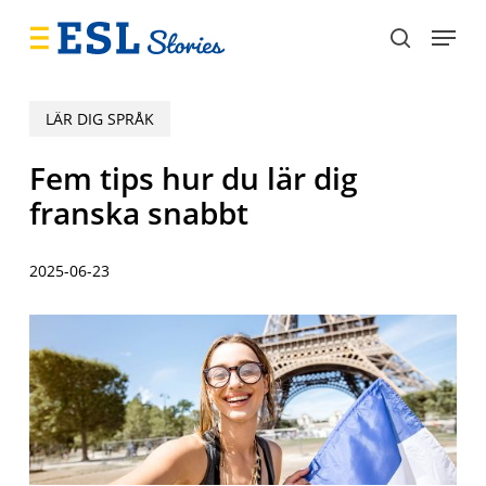
Skip
Menu
to
search
main
content
LÄR DIG SPRÅK
Fem tips hur du lär dig
franska snabbt
2025-06-23