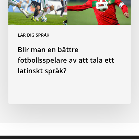
fotbollsspelare
av
att
tala
LÄR DIG SPRÅK
ett
Blir man en bättre
latinskt
språk?
fotbollsspelare av att tala ett
latinskt språk?