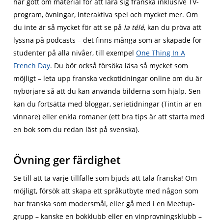
har gott om material för att lära sig franska inklusive TV-
program, övningar, interaktiva spel och mycket mer. Om
du inte är så mycket för att se på
la télé
, kan du pröva att
lyssna på podcasts – det finns många som är skapade för
studenter på alla nivåer, till exempel
One Thing In A
French Day
. Du bör också försöka läsa så mycket som
möjligt – leta upp franska veckotidningar online om du är
nybörjare så att du kan använda bilderna som hjälp. Sen
kan du fortsätta med bloggar, serietidningar (Tintin är en
vinnare) eller enkla romaner (ett bra tips är att starta med
en bok som du redan läst på svenska).
Övning ger färdighet
Se till att ta varje tillfälle som bjuds att tala franska! Om
möjligt, försök att skapa ett språkutbyte med någon som
har franska som modersmål, eller gå med i en Meetup-
grupp – kanske en bokklubb eller en vinprovningsklubb –