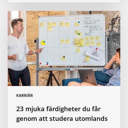
23
mjuka
färdigheter
du
får
genom
att
studera
utomlands
KARRIÄR
23 mjuka färdigheter du får
genom att studera utomlands