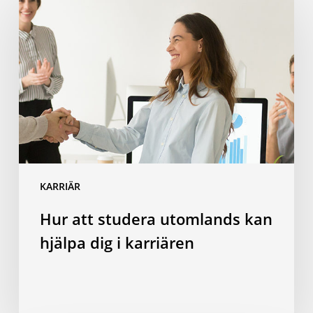
att
studera
utomlands
kan
hjälpa
dig
i
karriären
KARRIÄR
Hur att studera utomlands kan
hjälpa dig i karriären