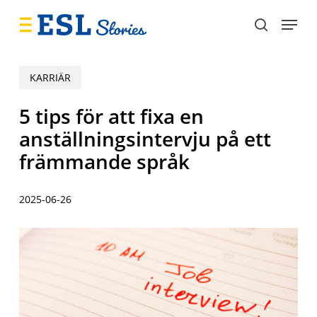
Skip
Menu
to
search
main
content
KARRIÄR
5 tips för att fixa en
anställningsintervju på ett
främmande språk
2025-06-26