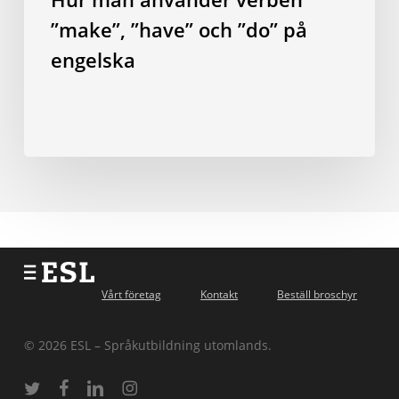
”make”, ”have” och ”do” på
engelska
Vårt företag
Kontakt
Beställ broschyr
© 2026 ESL – Språkutbildning utomlands.
twitter
facebook
linkedin
instagram