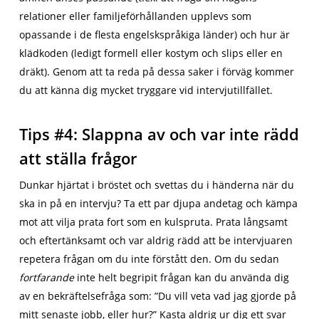
relationer eller familjeförhållanden upplevs som
opassande i de flesta engelskspråkiga länder) och hur är
klädkoden (ledigt formell eller kostym och slips eller en
dräkt). Genom att ta reda på dessa saker i förväg kommer
du att känna dig mycket tryggare vid intervjutillfället.
Tips #4: Slappna av och var inte rädd
att ställa frågor
Dunkar hjärtat i bröstet och svettas du i händerna när du
ska in på en intervju? Ta ett par djupa andetag och kämpa
mot att vilja prata fort som en kulspruta. Prata långsamt
och eftertänksamt och var aldrig rädd att be intervjuaren
repetera frågan om du inte förstått den. Om du sedan
fortfarande
inte helt begripit frågan kan du använda dig
av en bekräftelsefråga som: ”Du vill veta vad jag gjorde på
mitt senaste jobb, eller hur?” Kasta aldrig ur dig ett svar