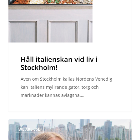
Håll italienskan vid liv i
Stockholm!
Även om Stockholm kallas Nordens Venedig
kan Italiens myllrande gator, torg och
marknader kännas avlägsna.…
Sofias
WE ARE ESL
språkresa
till