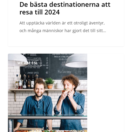
De bästa destinationerna att
resa till 2024
Att upptäcka världen är ett otroligt äventyr,
och många människor har gjort det till sitt…
Håll
WE ARE ESL
italienskan
vid
liv
i
Stockholm!