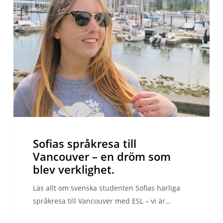
Vancouver
–
en
dröm
som
blev
verklighet.
Sofias språkresa till
Vancouver – en dröm som
blev verklighet.
Läs allt om svenska studenten Sofias härliga
språkresa till Vancouver med ESL – vi är…