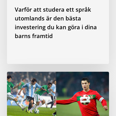
göra
Varför att studera ett språk
i
utomlands är den bästa
dina
barns
investering du kan göra i dina
framtid
barns framtid
Blir
man
en
bättre
fotbollsspelare
av
att