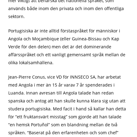
mer viktigt att behärska det nationella språket, som
används både inom den privata och inom den offentliga
sektorn.
Portugisiska är inte alltid förstaspråket för människor i
Angola och Moçambique (eller Guinea-Bissau och Kap
Verde för den delen) men det är det dominerande
affärsspråket och ett vanligt gemensamt språk mellan de
olika lokalsamhällena.
Jean-Pierre Conus, vice VD för INNSECO SA, har arbetat
med Angola i mer än 15 år varav 7 år spenderades i
Luanda. Innan avresan till Angola talade han redan
spanska och antog att han skulle kunna klara sig utan att
studera portugisiska. Med facit i hand så kallar han detta
för “ett fruktansvärt misstag” som gjorde att han talade
“en hemsk Portuñol” som en blandning mellan de två
språken. “Baserat på den erfarenheten och som chef”