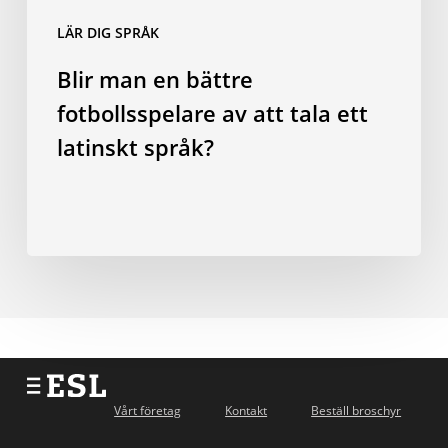
tala
LÄR DIG SPRÅK
ett
Blir man en bättre
latinskt
språk?
fotbollsspelare av att tala ett
latinskt språk?
Vårt företag
Kontakt
Beställ broschyr