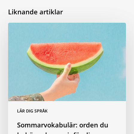
Liknande artiklar
Sommarvokabulär:
orden
du
behöver
kunna
inför
dina
resor
LÄR DIG SPRÅK
Sommarvokabulär: orden du