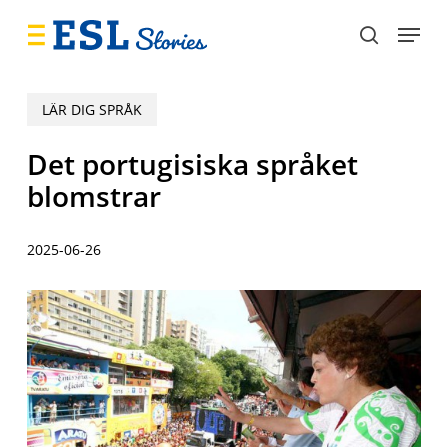
Skip
Menu
to
search
main
content
LÄR DIG SPRÅK
Det portugisiska språket
blomstrar
2025-06-26