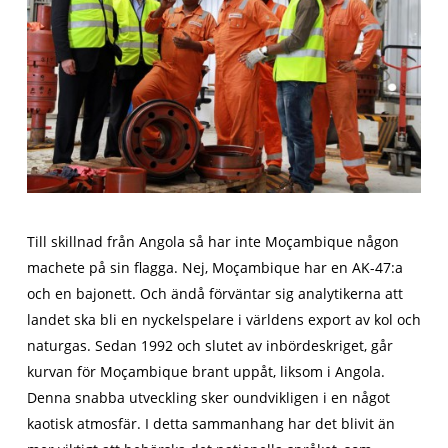
Till skillnad från Angola så har inte Moçambique någon
machete på sin flagga. Nej, Moçambique har en AK-47:a
och en bajonett. Och ändå förväntar sig analytikerna att
landet ska bli en nyckelspelare i världens export av kol och
naturgas. Sedan 1992 och slutet av inbördeskriget, går
kurvan för Moçambique brant uppåt, liksom i Angola.
Denna snabba utveckling sker oundvikligen i en något
kaotisk atmosfär. I detta sammanhang har det blivit än