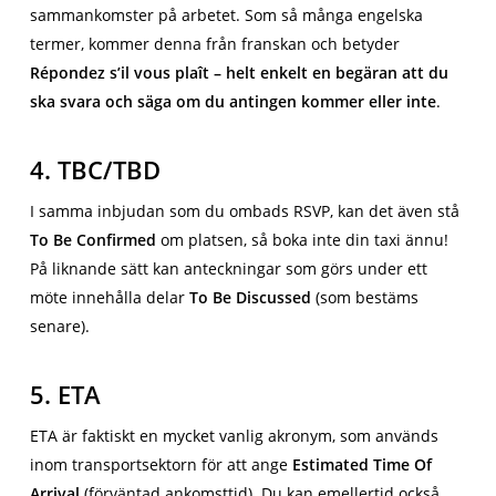
sammankomster på arbetet. Som så många engelska
termer, kommer denna från franskan och betyder
Répondez s’il vous plaît – helt enkelt en begäran att du
ska svara och säga om du antingen kommer eller inte
.
4. TBC/TBD
I samma inbjudan som du ombads RSVP, kan det även stå
To Be Confirmed
om platsen, så boka inte din taxi ännu!
På liknande sätt kan anteckningar som görs under ett
möte innehålla delar
To Be Discussed
(som bestäms
senare).
5. ETA
ETA är faktiskt en mycket vanlig akronym, som används
inom transportsektorn för att ange
Estimated Time Of
Arrival
(förväntad ankomsttid). Du kan emellertid också