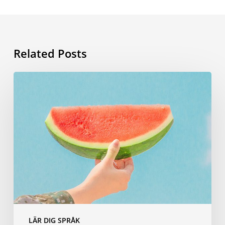
Related Posts
Sommarvokabulär:
orden
du
behöver
kunna
inför
dina
resor
LÄR DIG SPRÅK