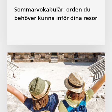
Sommarvokabulär: orden du
behöver kunna inför dina resor
Varför
att
studera
ett
språk
utomlands
är
den
bästa