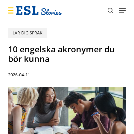
Skip
Menu
to
search
main
content
LÄR DIG SPRÅK
10 engelska akronymer du
bör kunna
2026-04-11