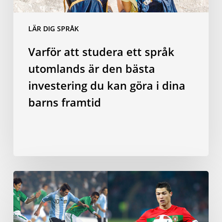
investering
du
LÄR DIG SPRÅK
kan
göra
Varför att studera ett språk
i
utomlands är den bästa
dina
barns
investering du kan göra i dina
framtid
barns framtid
Blir
man
en
bättre