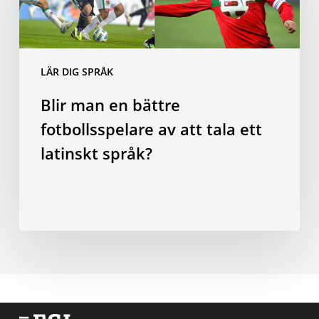
fotbollsspelare
av
att
tala
LÄR DIG SPRÅK
ett
Blir man en bättre
latinskt
språk?
fotbollsspelare av att tala ett
latinskt språk?