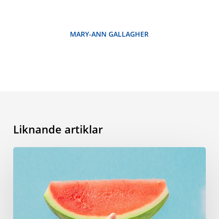
MARY-ANN GALLAGHER
Liknande artiklar
Sommarvokabulär:
orden
du
behöver
kunna
inför