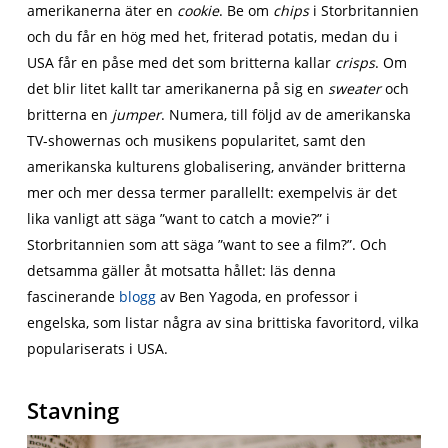
amerikanerna äter en
cookie
. Be om
chips
i Storbritannien
och du får en hög med het, friterad potatis, medan du i
USA får en påse med det som britterna kallar
crisps
. Om
det blir litet kallt tar amerikanerna på sig en
sweater
och
britterna en
jumper
. Numera, till följd av de amerikanska
TV-showernas och musikens popularitet, samt den
amerikanska kulturens globalisering, använder britterna
mer och mer dessa termer parallellt: exempelvis är det
lika vanligt att säga ”want to catch a movie?” i
Storbritannien som att säga ”want to see a film?”. Och
detsamma gäller åt motsatta hållet: läs denna
fascinerande
blogg
av Ben Yagoda, en professor i
engelska, som listar några av sina brittiska favoritord, vilka
populariserats i USA.
Stavning