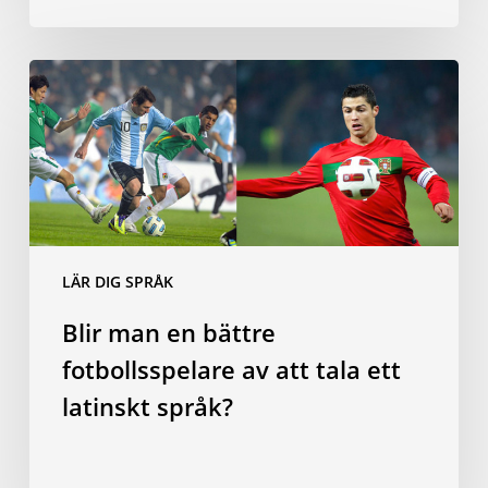
Blir
man
en
bättre
fotbollsspelare
av
att
tala
LÄR DIG SPRÅK
ett
Blir man en bättre
latinskt
språk?
fotbollsspelare av att tala ett
latinskt språk?