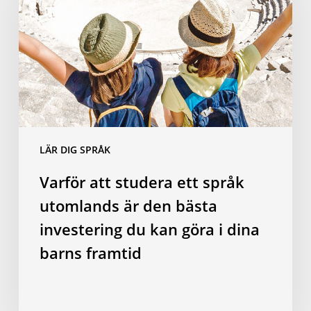
ett
språk
utomlands
är
den
bästa
investering
du
LÄR DIG SPRÅK
kan
göra
Varför att studera ett språk
i
utomlands är den bästa
dina
barns
investering du kan göra i dina
framtid
barns framtid