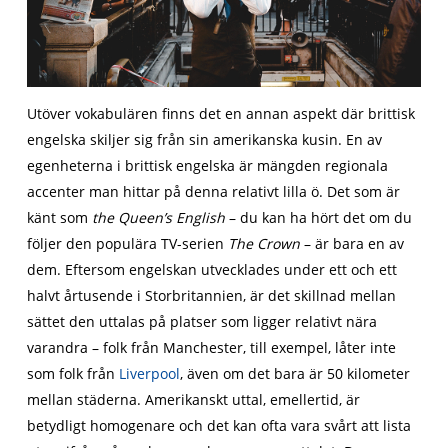
Utöver vokabulären finns det en annan aspekt där brittisk
engelska skiljer sig från sin amerikanska kusin. En av
egenheterna i brittisk engelska är mängden regionala
accenter man hittar på denna relativt lilla ö. Det som är
känt som
the Queen’s English
– du kan ha hört det om du
följer den populära TV-serien
The Crown
– är bara en av
dem. Eftersom engelskan utvecklades under ett och ett
halvt årtusende i Storbritannien, är det skillnad mellan
sättet den uttalas på platser som ligger relativt nära
varandra – folk från Manchester, till exempel, låter inte
som folk från
Liverpool
, även om det bara är 50 kilometer
mellan städerna. Amerikanskt uttal, emellertid, är
betydligt homogenare och det kan ofta vara svårt att lista