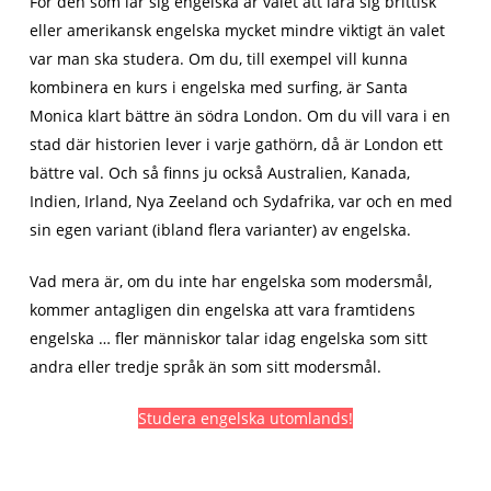
För den som lär sig engelska är valet att lära sig brittisk
eller amerikansk engelska mycket mindre viktigt än valet
var man ska studera. Om du, till exempel vill kunna
kombinera en kurs i engelska med surfing, är Santa
Monica klart bättre än södra London. Om du vill vara i en
stad där historien lever i varje gathörn, då är London ett
bättre val. Och så finns ju också Australien, Kanada,
Indien, Irland, Nya Zeeland och Sydafrika, var och en med
sin egen variant (ibland flera varianter) av engelska.
Vad mera är, om du inte har engelska som modersmål,
kommer antagligen din engelska att vara framtidens
engelska … fler människor talar idag engelska som sitt
andra eller tredje språk än som sitt modersmål.
Studera engelska utomlands!