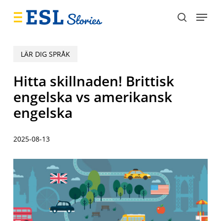
Skip
Menu
to
search
main
content
LÄR DIG SPRÅK
Hitta skillnaden! Brittisk
engelska vs amerikansk
engelska
2025-08-13