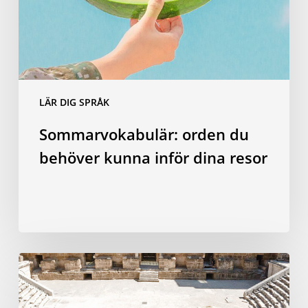
dina
resor
LÄR DIG SPRÅK
Sommarvokabulär: orden du
behöver kunna inför dina resor
Varför
att
studera