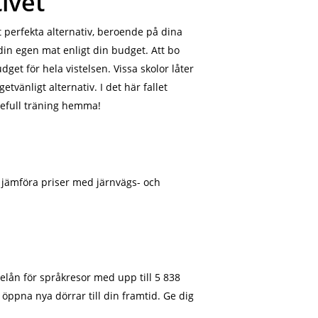
ivet
t perfekta alternativ, beroende på dina
 din egen mat enligt din budget. Att bo
et för hela vistelsen. Vissa skolor låter
vänligt alternativ. I det här fallet
rdefull träning hemma!
t jämföra priser med järnvägs- och
elån för språkresor med upp till 5 838
n öppna nya dörrar till din framtid. Ge dig