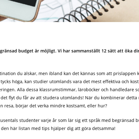
 begränsad budget är möjligt. Vi har sammanställt 12 sätt att öka
tination du älskar, men ibland kan det kännas som att prislappen k
tycks höga, kan studier utomlands vara det mest effektiva och kostna
ringen. Alla dessa klassrumstimmar, läroböcker och handledare som 
ed det flyt du får av att studera utomlands! När du kombinerar dett
n resa, börjar det verka mindre kostsamt, eller hur?
r tusentals studenter varje år som lär sig ett språk med begränsad
t den här listan med tips hjälper dig att göra detsamma!