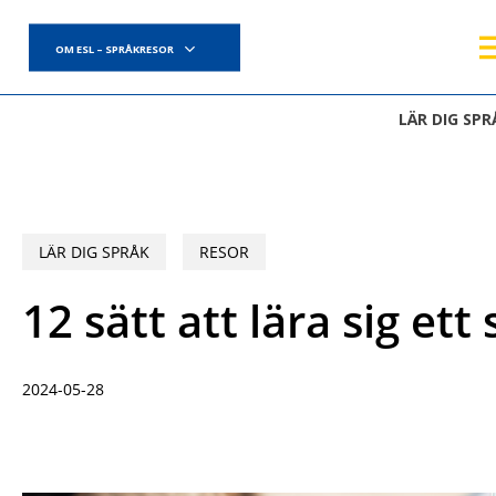
Skip
to
OM ESL – SPRÅKRESOR
main
content
LÄR DIG SPR
LÄR DIG SPRÅK
RESOR
12 sätt att lära sig et
2024-05-28