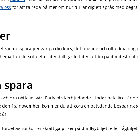
ta oss
för att ta reda på mer om hur du lär dig ett språk med beg
ser
el kan du spara pengar på din kurs, ditt boende och ofta dina dagl
hema kan du söka efter den billigaste tiden att bo på din destina
h spara
ch dra nytta av vårt Early bird-erbjudande. Under hela året är den
e den 1:a november, kommer du att göra en betydande besparing g
 år.
ördel av konkurrenskraftiga priser på din flygbiljett eller tågbiljet