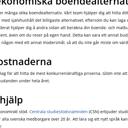
 ekonomiska boendealternat
 många olika boendealternativ. Vårt team hjälper dig att hitta dit
e med självhushåll det billigaste alternativet, eftersom du kan laga
erat hjälper dig å andra sidan att beräkna din boende- och matbudg
nt, även om du reser på egen hand. Detta kan vara ett annat budget
 med någon med ett annat modersmål, så att du inte går miste om vä
kostnaderna
lag för att hitta de mest konkurrenskraftiga priserna. Glöm inte at
bjudanden under hela året.
hjälp
konomiskt stöd.
Centrala studiestödsnämnden
(CSN) erbjuder studi
för alla svenska medborgare över 20 år.
Att lära sig ett nytt språk ka
!