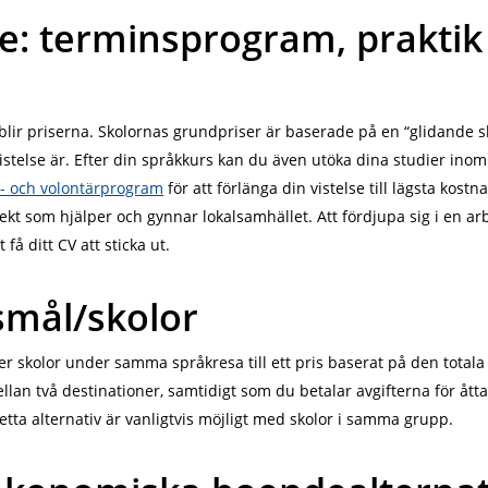
e: terminsprogram, praktik
lir priserna. Skolornas grundpriser är baserade på en “glidande ska
istelse är. Efter din språkkurs kan du även utöka dina studier ino
k- och volontärprogram
för att förlänga din vistelse till lägsta kost
ojekt som hjälper och gynnar lokalsamhället. Att fördjupa sig i en a
å ditt CV att sticka ut.
smål/skolor
er skolor under samma språkresa till ett pris baserat på den totala
llan två destinationer, samtidigt som du betalar avgifterna för åtta v
Detta alternativ är vanligtvis möjligt med skolor i samma grupp.