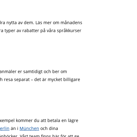
ra nytta av dem. Läs mer om månadens
ra typer av rabatter på våra språkkurser
ni anmäler er samtidigt och ber om
h resa separat – det är mycket billigare
 exempel kommer du att betala en lägre
erlin
än i
München
och dina
nböcker. Vårt team finns här för att ge