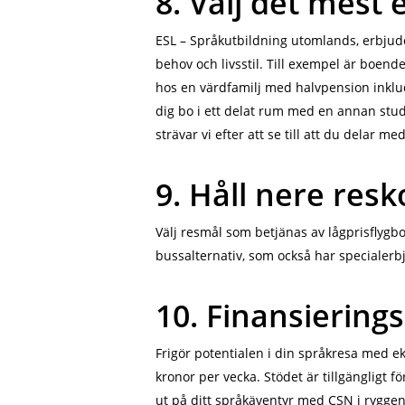
8. Välj det mest
ESL – Språkutbildning utomlands, erbjuder
behov och livsstil. Till exempel är boend
hos en värdfamilj med halvpension inklud
dig bo i ett delat rum med en annan stude
strävar vi efter att se till att du delar
9. Håll nere res
Välj resmål som betjänas av lågprisflygbo
bussalternativ, som också har specialer
10. Finansierings
Frigör potentialen i din språkresa med e
kronor per vecka. Stödet är tillgängligt 
ut på ditt språkäventyr med CSN i ryggen