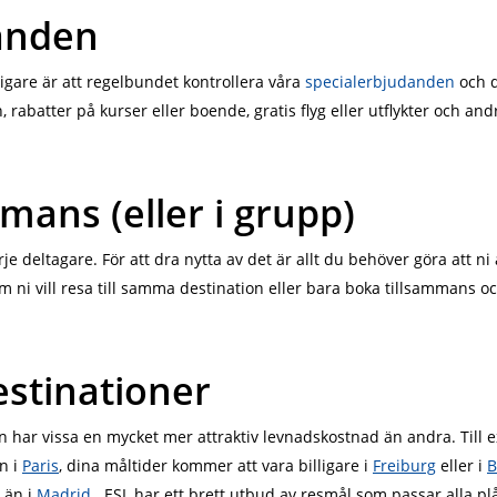
danden
ligare är att regelbundet kontrollera våra
specialerbjudanden
och d
batter på kurser eller boende, gratis flyg eller utflykter och and
mmans (eller i grupp)
rje deltagare. För att dra nytta av det är allt du behöver göra att 
 ni vill resa till samma destination eller bara boka tillsammans oc
estinationer
n har vissa en mycket mer attraktiv levnadskostnad än andra. Till
n i
Paris
, dina måltider kommer att vara billigare i
Freiburg
eller i
B
än i
Madrid
. ESL har ett brett utbud av resmål som passar alla plå