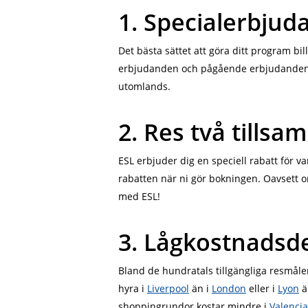
1. Specialerbju
Det bästa sättet att göra ditt program bil
erbjudanden och pågående erbjudanden, ra
utomlands.
2. Res två tillsa
ESL erbjuder dig en speciell rabatt för va
rabatten när ni gör bokningen. Oavsett om
med ESL!
3. Lågkostnadsd
Bland de hundratals tillgängliga resmåle
hyra i
Liverpool
än i
London
eller i
Lyon
ä
shoppingrundor kostar mindre i
Valencia