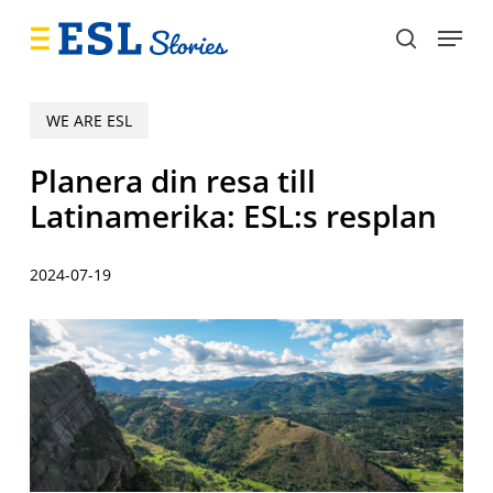
Skip
Menu
to
search
main
content
WE ARE ESL
Planera din resa till
Latinamerika: ESL:s resplan
2024-07-19