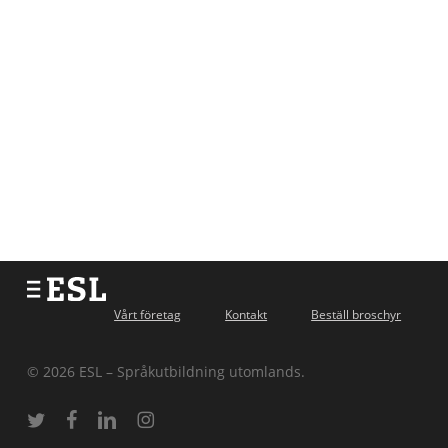
Vårt företag
Kontakt
Beställ broschyr
© 2026 ESL – Språkutbildning utomlands.
twitter
facebook
linkedin
instagram